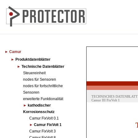
Camur
Produktdatenblätter
Technische Datenblätter
Steuereinheit
nodes für Sensoren
nodes für fortschrittliche
Sensoren
erweiterte Funktionalität
kathodischer
Korrosionsschutz
Camur FixVolt 0.1
Camur FixVolt 1
Camur FixVolt 3
Camur FixVolt 8