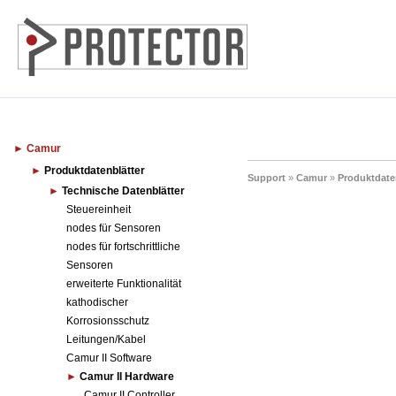
Camur
Produktdatenblätter
Support
»
Camur
»
Produktdate
Technische Datenblätter
Steuereinheit
nodes für Sensoren
nodes für fortschrittliche
Sensoren
erweiterte Funktionalität
kathodischer
Korrosionsschutz
Leitungen/Kabel
Camur II Software
Camur II Hardware
Camur II Controller