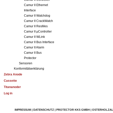
Camur II Ethernet
Interface
Camur II Watchdog
Camur II CrackWatch
Camur II ResMes
Camur II µController
Camur II WLink
Camur II Bus Interface
Camur II Alarm
Camur II Bus
Protector
Sensoren
Konformitätserklärung
Zebra Anode
Cassette
Titananoder
Log in
IMPRESSUM | DATENSCHUTZ | PROTECTOR KKS GMBH | OSTERHOLZALLEE 