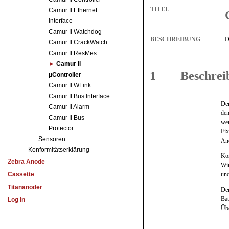
Camur II Ethernet
Interface
Camur II Watchdog
Camur II CrackWatch
Camur II ResMes
Camur II
µController
Camur II WLink
Camur II Bus Interface
Camur II Alarm
Camur II Bus
Protector
Sensoren
Konformitätserklärung
Zebra Anode
Cassette
Titananoder
Log in