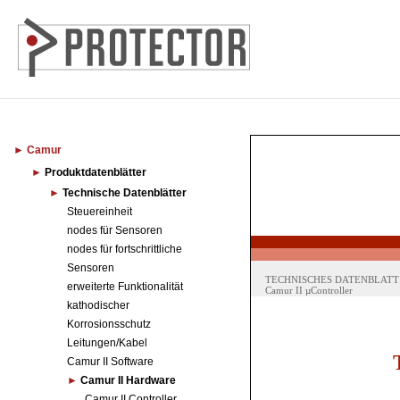
Camur
Produktdatenblätter
Technische Datenblätter
Steuereinheit
nodes für Sensoren
nodes für fortschrittliche
Sensoren
erweiterte Funktionalität
kathodischer
Korrosionsschutz
Leitungen/Kabel
Camur II Software
Camur II Hardware
Camur II Controller