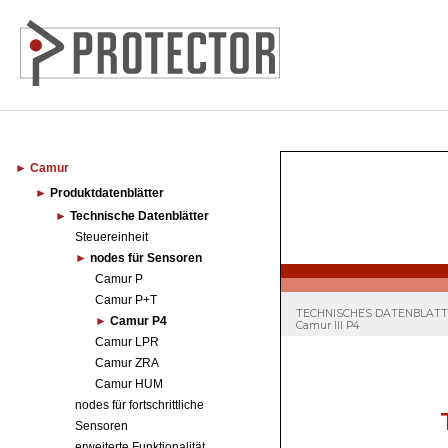
Camur
Produktdatenblätter
Technische Datenblätter
Steuereinheit
nodes für Sensoren
Camur P
Camur P+T
Camur P4
Camur LPR
Camur ZRA
Camur HUM
nodes für fortschrittliche
Sensoren
erweiterte Funktionalität