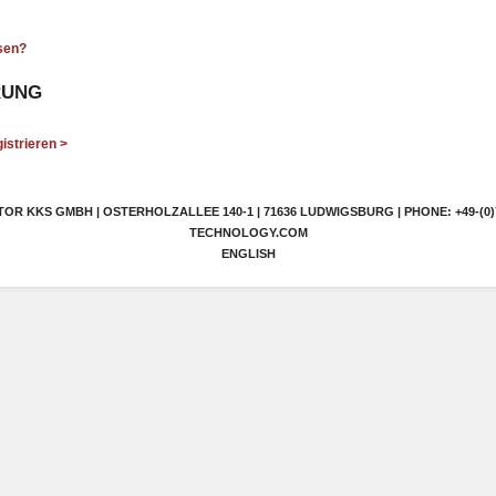
sen?
RUNG
istrieren >
R KKS GMBH | OSTERHOLZALLEE 140-1 | 71636 LUDWIGSBURG | PHONE: +49-(0)7
TECHNOLOGY.COM
ENGLISH