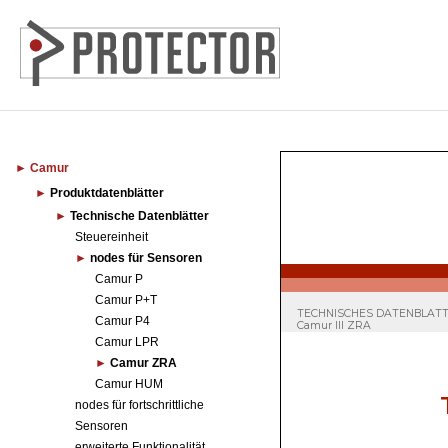
Camur
Produktdatenblätter
Technische Datenblätter
Steuereinheit
nodes für Sensoren
Camur P
Camur P+T
Camur P4
Camur LPR
Camur ZRA
Camur HUM
nodes für fortschrittliche
Sensoren
erweiterte Funktionalität